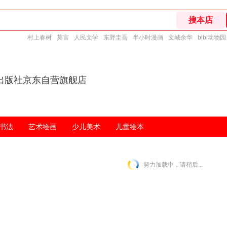
村上春树
莫言
人民文学
东野圭吾
半小时漫画
文城余华
bibi动物园
出版社京东自营旗舰店
书法
艺术绘画
少儿美术
儿童绘本
努力加载中，请稍后...