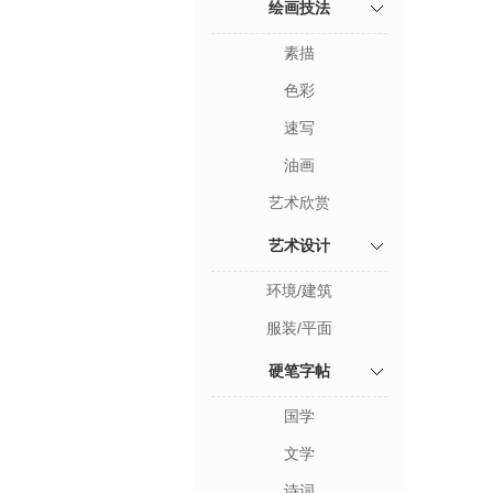
绘画技法
素描
色彩
速写
油画
艺术欣赏
艺术设计
环境/建筑
服装/平面
硬笔字帖
国学
文学
诗词