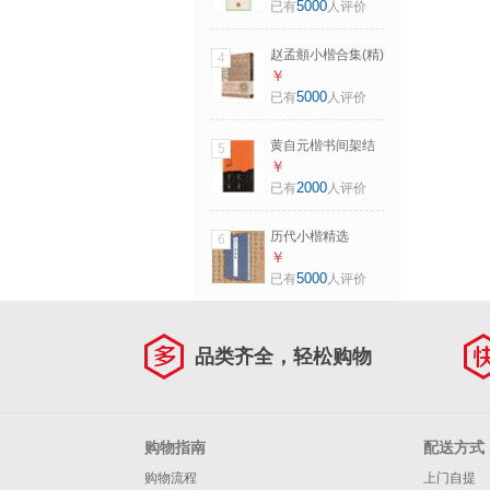
临本：宋词
5000
已有
人评价
赵孟頫小楷合集(精)
4
￥
5000
已有
人评价
黄自元楷书间架结
5
构九十二法 阅读狂
￥
欢节
2000
已有
人评价
历代小楷精选
6
￥
5000
已有
人评价
品类齐全，轻松购物
购物指南
配送方式
购物流程
上门自提