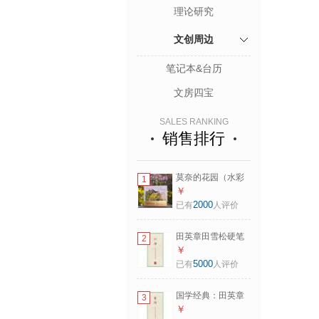
理论研究
文创周边
笔记本&台历
文房四宝
SALES RANKING
销售排行
莫奈的花园（水彩
1
笔记）
￥
2000
已有
人评价
田英章田雪松硬笔
2
楷书描临本：论语
￥
5000
已有
人评价
国学经典：田英章
3
田雪松硬笔楷书描
￥